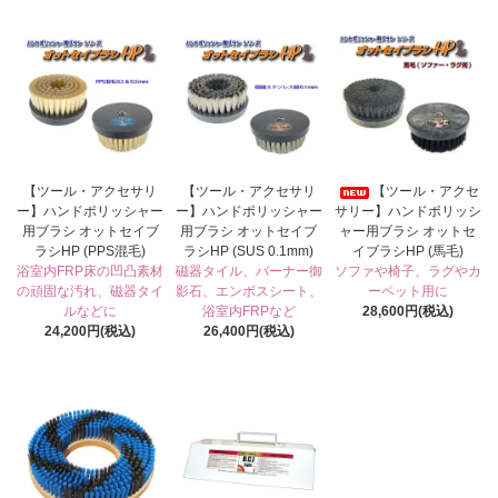
【ツール・アクセサリ
【ツール・アクセサリ
【ツール・アクセ
ー】ハンドポリッシャー
ー】ハンドポリッシャー
サリー】ハンドポリッシ
用ブラシ オットセイブ
用ブラシ オットセイブ
ャー用ブラシ オットセ
ラシHP (PPS混毛)
ラシHP (SUS 0.1mm)
イブラシHP (馬毛)
浴室内FRP床の凹凸素材
磁器タイル、バーナー御
ソファや椅子、ラグやカ
の頑固な汚れ、磁器タイ
影石、エンボスシート、
ーペット用に
ルなどに
浴室内FRPなど
28,600円(税込)
24,200円(税込)
26,400円(税込)