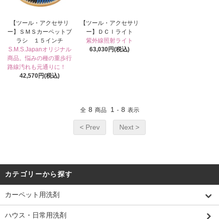
【ツール・アクセサリ
【ツール・アクセサリ
ー】ＳＭＳカーペットブ
ー】ＤＣＩライト
ラシ １５インチ
紫外線照射ライト
S.M.S.Japanオリジナル
63,030円(税込)
商品。悩みの種の重歩行
路線汚れも元通りに！
42,570円(税込)
8
1
8
全
商品
-
表示
< Prev
Next >
カテゴリーから探す
カーペット用洗剤
ハウス・日常用洗剤