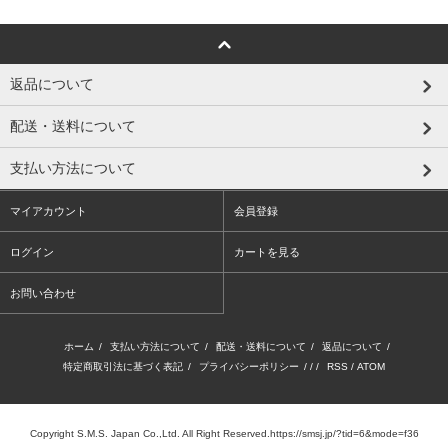
返品について
配送・送料について
支払い方法について
マイアカウント
会員登録
ログイン
カートを見る
お問い合わせ
ホーム
/
支払い方法について
/
配送・送料について
/
返品について
/
特定商取引法に基づく表記
/
プライバシーポリシー
/ / /
RSS
/
ATOM
Copyright S.M.S. Japan Co.,Ltd. All Right Reserved.https://smsj.jp/?tid=6&mode=f36