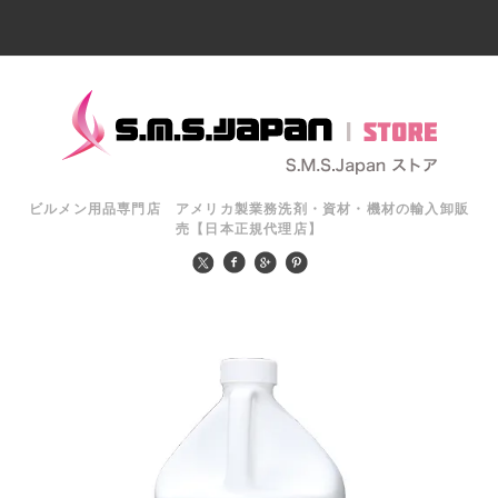
ビルメン用品専門店 アメリカ製業務洗剤・資材・機材の輸入卸販
売【日本正規代理店】