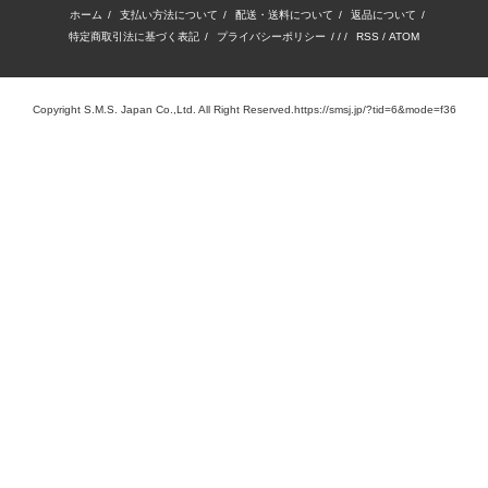
ホーム
/
支払い方法について
/
配送・送料について
/
返品について
/
特定商取引法に基づく表記
/
プライバシーポリシー
/ / /
RSS
/
ATOM
Copyright S.M.S. Japan Co.,Ltd. All Right Reserved.https://smsj.jp/?tid=6&mode=f36