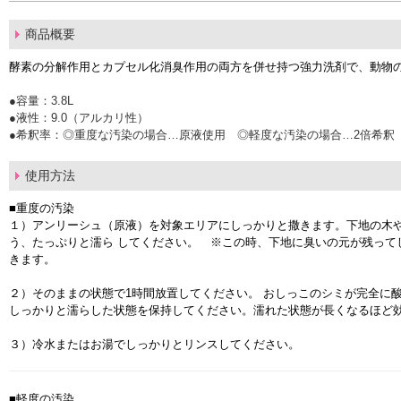
商品概要
酵素の分解作用とカプセル化消臭作用の両方を併せ持つ強力洗剤で、動物
●容量：3.8L
●液性：9.0（アルカリ性）
●希釈率：◎重度な汚染の場合…原液使用 ◎軽度な汚染の場合…2倍希
使用方法
■重度の汚染
１）アンリーシュ（原液）を対象エリアにしっかりと撒きます。下地の木
う、たっぷりと濡ら してください。 ※この時、下地に臭いの元が残って
きます。
２）そのままの状態で1時間放置してください。 おしっこのシミが完全に
しっかりと濡らした状態を保持してください。濡れた状態が長くなるほど
３）冷水またはお湯でしっかりとリンスしてください。
■軽度の汚染