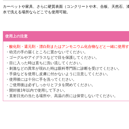
カーペットや家具、さらに硬質表面（コンクリートや木、合板、天然石、
水で洗える場所ならどこでも使用可能。
使用上の注意
・
酸化剤・還元剤・漂白剤またはアンモニウム化合物などと一緒に使用す
・幼児の手の届くところに置かないでください。
・ゴーグルやアイグラスなどで目を保護してください。
・目に入った時は直ちに洗い流してください。
・刺激などの異常が現れた時は眼科専門医に診断を受けてください。
・手袋などを使用し皮膚に付かないように注意してください。
・使用後には十分に手を洗ってください。
・ご使用後は必ずしっかりとフタを閉めてください。
・開封後1年以内で使用して下さい。
・直射日光の当たる場所や、高温の所には保管しないでください。