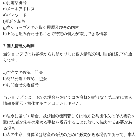
c)お電話番号
d)メールアドレス
e)パスワード
f)配送先情報
g)当ショップとのお取引履歴及びその内容
h)上記を組み合わせることで特定の個人が識別できる情報
3.個人情報の利用
当ショップではお客様からお預かりした個人情報の利用目的は以下の通
りです。
a)ご注文の確認、照会
b)商品発送の確認、照会
c)お問合せの返信時
当ショップでは、下記の場合を除いてはお客様の断りなく第三者に個人
情報を開示・提供することはいたしません。
a)法令に基づく場合、及び国の機関若しくは地方公共団体又はその委託を
受けた者が法令の定める事務を遂行することに対して協力する必要があ
る場合
b)人の生命、身体又は財産の保護のために必要がある場合であって、本人