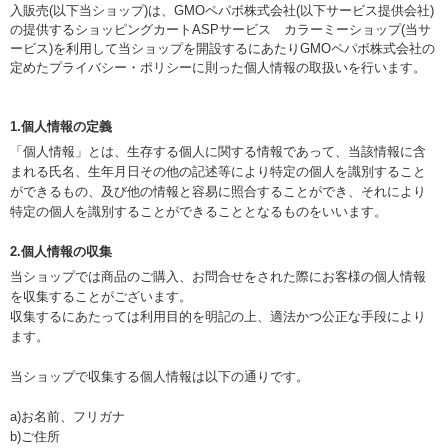
入販売(以下当ショップ)は、
GMOペパボ株式会社
(以下サービス提供会社)
の提供するショッピングカートASPサービス
カラーミーショップ
(当サ
ービス)を利用して当ショップを開設するにあたりGMOペパボ株式会社の
定めた
プライバシー・ポリシー
に則った個人情報の取扱いを行います。
1.個人情報の定義
「個人情報」とは、生存する個人に関する情報であって、当該情報に含
まれる氏名、生年月日その他の記述等により特定の個人を識別すること
ができるもの、及び他の情報と容易に照合することができ、それにより
特定の個人を識別することができることとなるものをいいます。
2.個人情報の収集
当ショップでは商品のご購入、お問合せをされた際にお客様の個人情報
を収集することがございます。
収集するにあたっては利用目的を明記の上、適法かつ公正な手段により
ます。
当ショップで収集する個人情報は以下の通りです。
a)お名前、フリガナ
b)ご住所