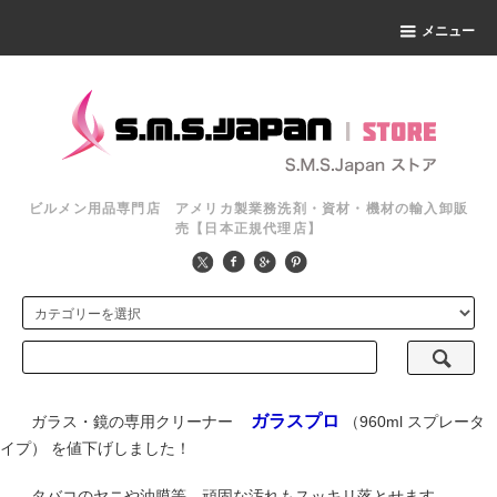
メニュー
ビルメン用品専門店 アメリカ製業務洗剤・資材・機材の輸入卸販
売【日本正規代理店】
ガラスプロ
ガラス・鏡の専用クリーナー
（960ml スプレータ
イプ）
を値下げしました！
タバコのヤニや油膜等、頑固な汚れもスッキリ落とせます。