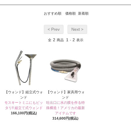
おすすめ順
価格順
新着順
< Prev
Next >
2
1
2
全
商品
-
表示
【ウォンド】組立式ウォ
【ウォンド】家具用ウォ
ンド
ンド
モスキートミニにもピッ
吐出口に水の膜を作る特
タリ‼ 組立て式ウォンド
殊構造！アメリカの最新
166,100円(税込)
アイテムです
314,600円(税込)