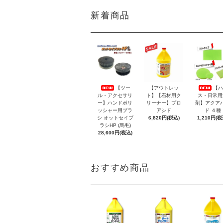
新着商品
【ツー
【アウトレッ
【ハ
ル・アクセサリ
ト】【石材用ク
ス・日常用
ー】ハンドポリ
リーナー】プロ
剤】アクア
ッシャー用ブラ
アシド
ド ４種
シ オットセイブ
6,820円(税込)
1,210円(税
ラシHP (馬毛)
28,600円(税込)
おすすめ商品