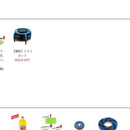
ウ
【機材】ドライ
洗
ポッド
パッ
SOLD OUT
込)