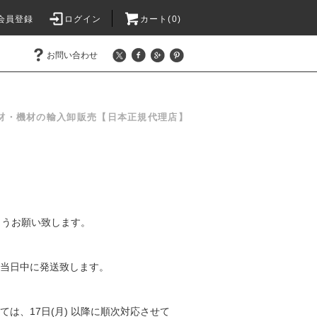
会員登録
ログイン
カート(0)
お問い合わせ
材・機材の輸入卸販売【日本正規代理店】
。
ようお願い致します。
了、当日中に発送致します。
は、17日(月) 以降に順次対応させて