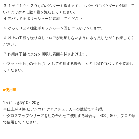
３.１㎡に１０～２０ｇのパウダーを撒きます。（パッドにパウダーが付着して
いくので徐々に撒く量を減らしてください）
４.赤パッドをポリッシャーに装着してください。
５.ゆっくりと４往復ポリッシャーを回しバフがけをします。
６.以上の工程を繰り返しフロアが乾燥しないように水を足しながら作業してく
ださい。
７.作業終了後は水分を回収し表面を拭きあげます。
※マット仕上げの仕上げ用として使用する場合、４の工程で白パッドを装着し
てください。
■使用量
1㎡につき約10～20ｇ
※仕上がり例(ビアンコ)：グロスチェッカーの数値で25前後
※グロスアップシリーズを組み合わせて使用する場合は、400、800、プロの順
で使用してください。