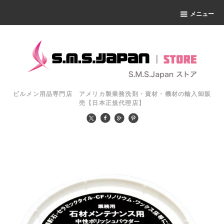
メニュー
ビルメン用品専門店 アメリカ製業務洗剤・資材・機材の輸入卸販
売【日本正規代理店】