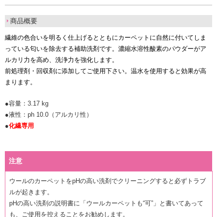
商品概要
繊維の色合いを明るく仕上げるとともにカーペットに自然に付いてしま
っている匂いを除去する補助洗剤です。濃縮水溶性酸素のパウダーがア
ルカリ力を高め、洗浄力を強化します。
前処理剤・回収剤に添加してご使用下さい。温水を使用すると効果が高
まります。
●容量：3.17 kg
●液性：ph 10.0（アルカリ性）
●
化繊専用
注意
ウールのカーペットをpHの高い洗剤でクリーニングすると必ずトラブ
ルが起きます。
pHの高い洗剤の説明書に「ウールカーペットも“可”」と書いてあって
も、ご使用を控えることをお勧めします。