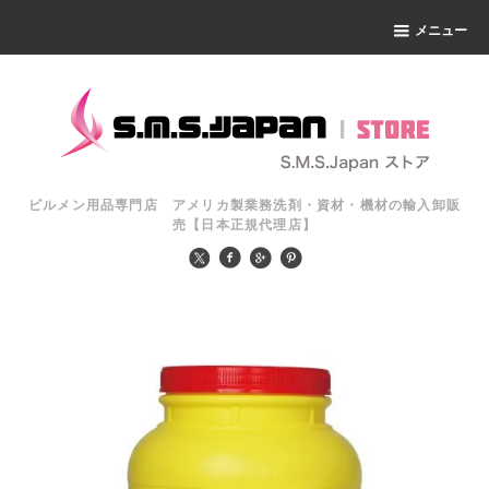
メニュー
ビルメン用品専門店 アメリカ製業務洗剤・資材・機材の輸入卸販
売【日本正規代理店】