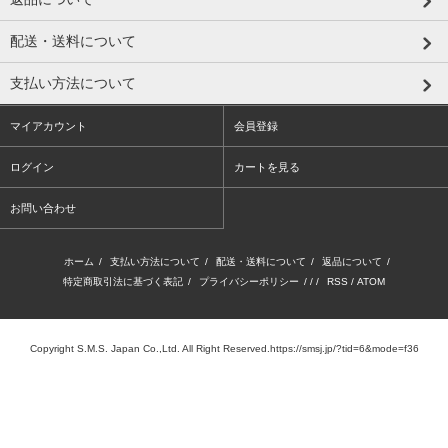
配送・送料について
支払い方法について
マイアカウント
会員登録
ログイン
カートを見る
お問い合わせ
ホーム
/
支払い方法について
/
配送・送料について
/
返品について
/
特定商取引法に基づく表記
/
プライバシーポリシー
/ / /
RSS
/
ATOM
Copyright S.M.S. Japan Co.,Ltd. All Right Reserved.https://smsj.jp/?tid=6&mode=f36