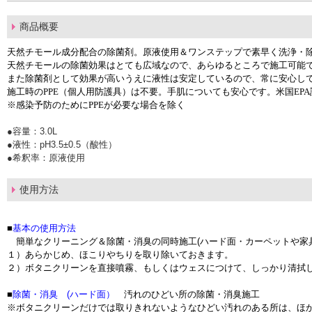
商品概要
天然チモール成分配合の除菌剤。原液使用＆ワンステップで素早く洗浄・
天然チモールの除菌効果はとても広域なので、あらゆるところで施工可能
また除菌剤として効果が高いうえに液性は安定しているので、常に安心し
施工時のPPE（個人用防護具）は不要。手肌についても安心です。米国EP
※感染予防のためにPPEが必要な場合を除く
●容量：3.0L
●液性：pH3.5±0.5（酸性）
●希釈率：原液使用
使用方法
■
基本の使用方法
簡単なクリーニング＆除菌・消臭の同時施工(ハード面・カーペットや家
１）あらかじめ、ほこりやちりを取り除いておきます。
２）ボタニクリーンを直接噴霧、もしくはウェスにつけて、しっかり清拭
■
除菌・消臭 (ハード面）
汚れのひどい所の除菌・消臭施工
※ボタニクリーンだけでは取りきれないようなひどい汚れのある所は、ほ