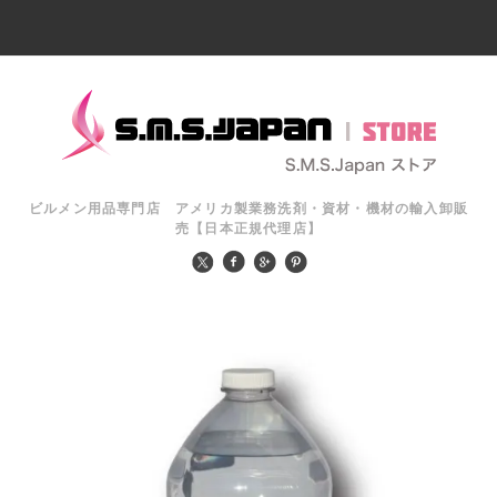
ビルメン用品専門店 アメリカ製業務洗剤・資材・機材の輸入卸販
売【日本正規代理店】