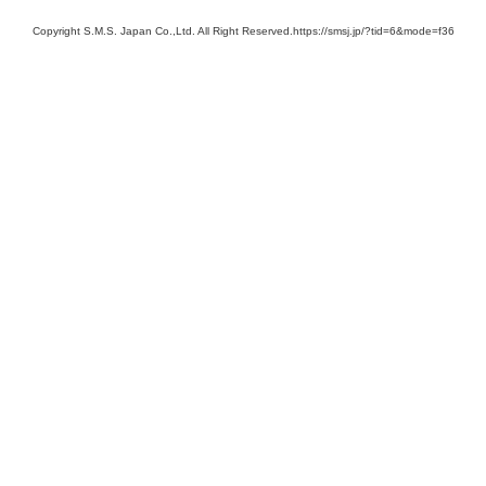
Copyright S.M.S. Japan Co.,Ltd. All Right Reserved.https://smsj.jp/?tid=6&mode=f36