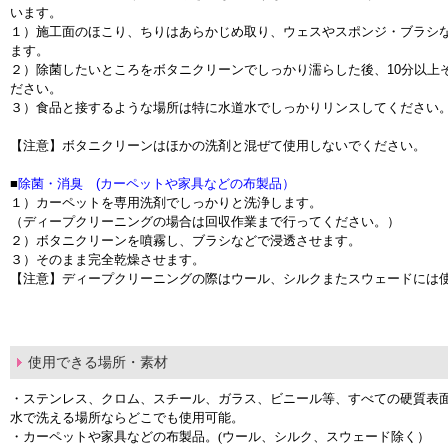
います。
１）施工面のほこり、ちりはあらかじめ取り、ウェスやスポンジ・ブラシ
ます。
２）除菌したいところをボタニクリーンでしっかり濡らした後、10分以上
ださい。
３）食品と接するような場所は特に水道水でしっかりリンスしてください
【注意】ボタニクリーンはほかの洗剤と混ぜて使用しないでください。
■
除菌・消臭 (カーペットや家具などの布製品）
１）カーペットを専用洗剤でしっかりと洗浄します。
（ディープクリーニングの場合は回収作業まで行ってください。）
２）ボタニクリーンを噴霧し、ブラシなどで浸透させます。
３）そのまま完全乾燥させます。
【注意】ディープクリーニングの際はウール、シルクまたスウェードには
使用できる場所・素材
・ステンレス、クロム、スチール、ガラス、ビニール等、すべての硬質表
水で洗える場所ならどこでも使用可能。
・カーペットや家具などの布製品。(ウール、シルク、スウェード除く）