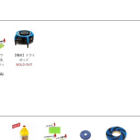
ウ
【機材】ドライ
洗
ポッド
パッ
SOLD OUT
込)