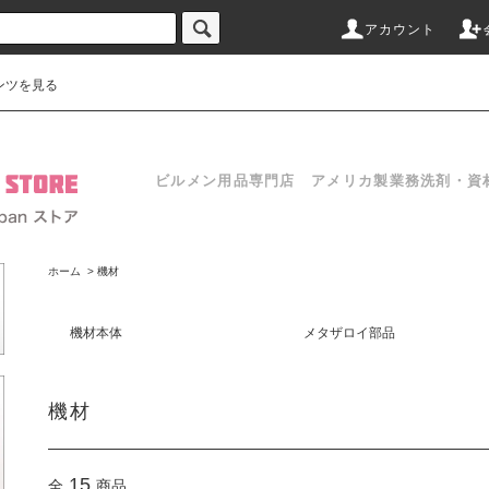
アカウント
ンツを見る
ビルメン用品専門店 アメリカ製業務洗剤・資
ホーム
>
機材
機材本体
メタザロイ部品
機材
15
全
商品