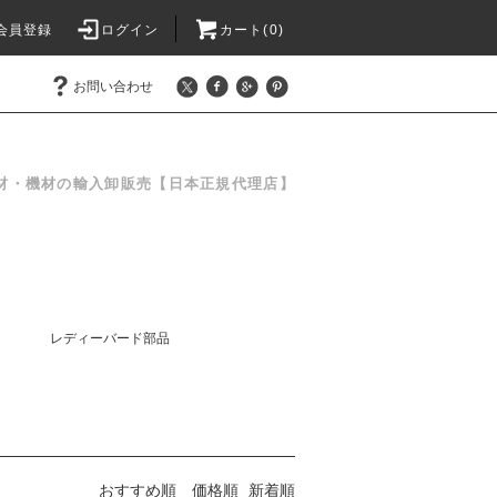
会員登録
ログイン
カート(0)
お問い合わせ
材・機材の輸入卸販売【日本正規代理店】
レディーバード部品
おすすめ順
価格順
新着順