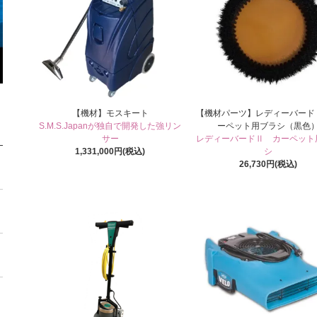
【機材】モスキート
【機材パーツ】レディーバード
S.M.S.Japanが独自で開発した強リン
ーペット用ブラシ（黒色
サー
レディーバードⅡ カーペット
1,331,000円(税込)
シ
26,730円(税込)