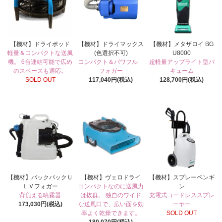
【機材】ドライポッド
【機材】ドライマックス
【機材】メタザロイ BG
軽量＆コンパクトな送風
(色選択不可)
U8000
機。 6台連結可能で広め
コンパクト＆パワフル
超軽量アップライト型バ
のスペースも適応。
フォガー
キューム
SOLD OUT
117,040円(税込)
128,700円(税込)
【機材】バックパックＵ
【機材】ヴェロドライ
【機材】スプレーペンギ
ＬＶフォガー
コンパクトなのに送風力
ン
背負える噴霧器
は抜群。 独自のワイド
充電式コードレススプレ
173,030円(税込)
な送風口で、広い面を効
ーヤー
率よく乾燥できます。
SOLD OUT