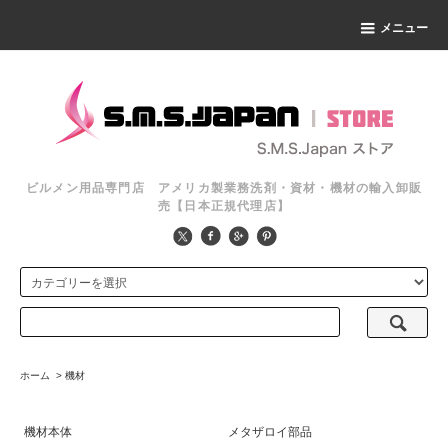
メニュー
ビルメン用品専門店 アメリカ製業務洗剤・資材・機材の輸入卸販
売【日本正規代理店】
ホーム
>
機材
機材本体
メタザロイ部品