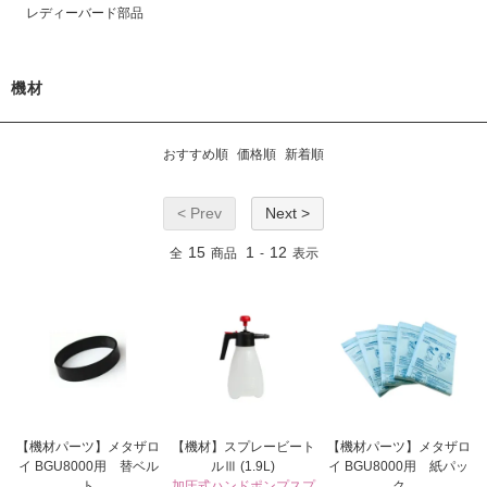
レディーバード部品
機材
おすすめ順
価格順
新着順
< Prev
Next >
15
1
12
全
商品
-
表示
【機材パーツ】メタザロ
【機材】スプレービート
【機材パーツ】メタザロ
イ BGU8000用 替ベル
ルⅢ (1.9L)
イ BGU8000用 紙パッ
ト
加圧式ハンドポンプスプ
ク