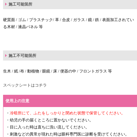
施工可能箇所
硬質面 / ゴム / プラスチック/ 革 / 合皮 / ガラス / 鏡 / 鉄 / 表面加工されてい
る木材 / 液晶パネル 等
施工不可能箇所
生木 / 紙 /布 / 動植物 / 眼鏡 / 床 / 便器の中 / フロントガラス 等
スペックシートはコチラ
使用上の注意
・
冷暗所にて、ふたをしっかりと閉めた状態で保管してください。
・幼児の手の届くところに置かないでください。
・目に入った時は直ちに洗い流してください。
・刺激などの異常が現れた時は眼科専門医に診断を受けてください。