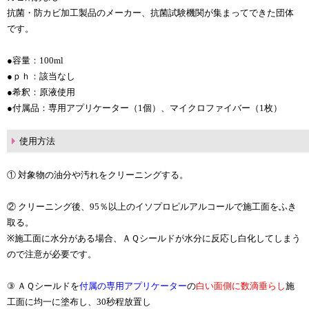
抗菌・防カビ加工製品のメーカー、抗菌試験機関が集まってできた団体
です。
●容量：100ml
●ｐｈ：該当なし
●希釈：原液使用
●付属品：専用アプリケーター（1個）、マイクロファイバー（1枚）
使用方法
① 対象物の油分や汚れをクリーニングする。
② クリーニング後、95％以上のイソプロピルアルコールで施工面をふき
取る。
※施工面に水分がある場合、ＡＱシールドが水分に反応し白化してしまう
ので注意が必要です。
③ ＡＱシールドを
付属の専用アプリケーター
の
白い面側に数滴垂らし
施
工面に均一に塗布し、30秒程放置し