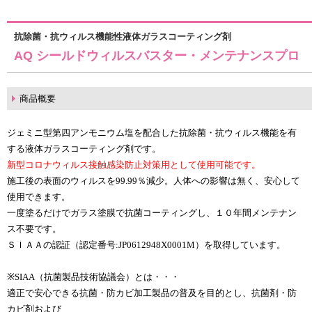
抗除菌・抗ウィルス機能性液体ガラスコーティング剤
AQ シールドウィルスバスター・メンテナンスプロ
商品概要
ジェミニ型第四アンモニウム塩を配合した抗除菌・抗ウィルス機能を有
する液体ガラスコーティング剤です。
新型コロナウィルス接触感染防止対策用として使用可能です。
施工後の表面のウィルスを99.99％減少。人体への影響は無く、安心して
使用できます。
一度塗るだけでガラス塗膜で抗菌コーティングし、１０年間メンテナン
ス不要です。
ＳＩＡＡの認証（認定番号:JP0612948X0001M）を取得しています。
※SIAA（抗菌製品技術協議会）とは・・・
適正で安心できる抗菌・防カビ加工製品の普及を目的とし、抗菌剤・防
カビ剤および