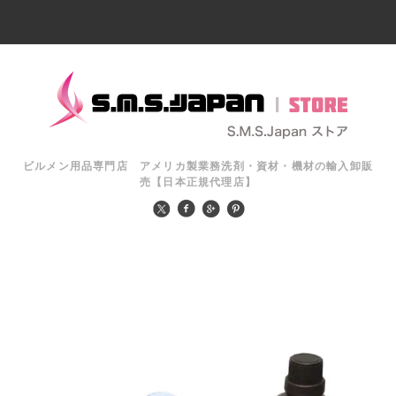
ビルメン用品専門店 アメリカ製業務洗剤・資材・機材の輸入卸販
売【日本正規代理店】