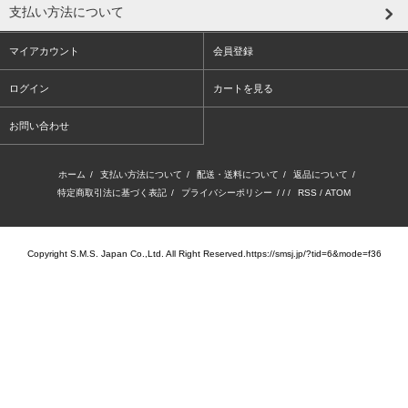
支払い方法について
マイアカウント
会員登録
ログイン
カートを見る
お問い合わせ
ホーム
/
支払い方法について
/
配送・送料について
/
返品について
/
特定商取引法に基づく表記
/
プライバシーポリシー
/ / /
RSS
/
ATOM
Copyright S.M.S. Japan Co.,Ltd. All Right Reserved.https://smsj.jp/?tid=6&mode=f36